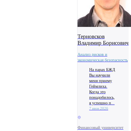
Терновсков
Владимир Борисович
Анализ рисков и
экономическая безопасность
На парах БЖД
Вы научили
меня приему
Геймлиха.
Когда это
понадобилось,
я успешно п...
7 июн 2026
Финансовый университет