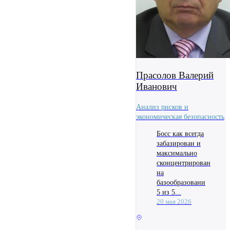
Прасолов Валерий
Иванович
Анализ рисков и
экономическая безопасность
Босс как всегда
забазирован и
максимально
сконцентрирован
на
базообразовани
5 из 5...
20 мая 2026