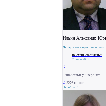
Ильин Александр Юр
Департамент правового регул
не очень стабильный
24 июн 2026
Финансовый университет
2276 оценок
Перейти