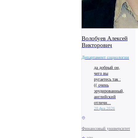
Волобуев Алексей
Викторович
Департамент социологии
да добрый он,
чего вы
ругаетесь так :
(( очень
эрудированный,
английский
отличн...
20 фев 2026
Финансовый университет