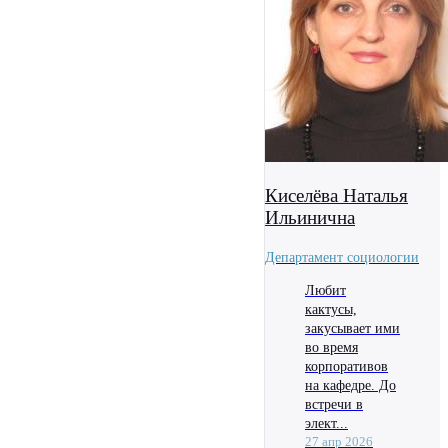
Киселёва Наталья
Ильинична
Департамент социологии
Любит
кактусы,
закусывает ими
во время
корпоративов
на кафедре. До
встречи в
элект...
27 апр 2026