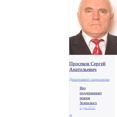
Просеков Сергей
Анатольевич
Департамент социологии
Яро
поддерживает
режим
Зеленского
2 дек 2025