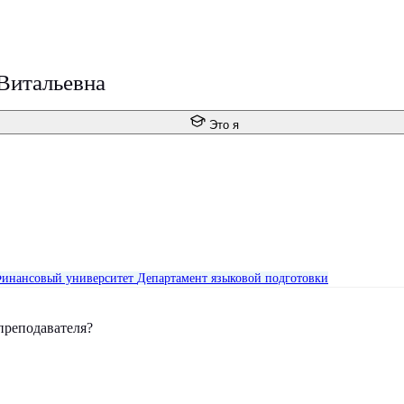
Витальевна
Это я
инансовый университет
Департамент языковой подготовки
преподавателя?