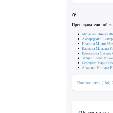
Преподаватели той ж
Мусаелян Инесса Ф
Амбарцумян Екате
Иванова Мария Ми
Кармова Марьяна Р
Винникова Оксана 
Захцер Елена Миха
Середина Мария Иг
Ачкасова Наталья Н
Показать всех (186)
Оставить отзыв