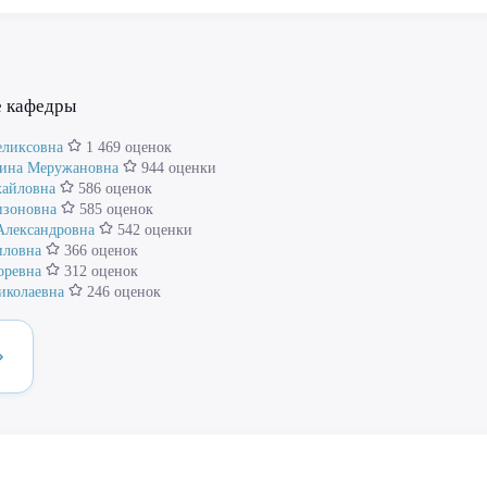
е кафедры
еликсовна
1 469 оценок
рина Меружановна
944 оценки
хайловна
586 оценок
изоновна
585 оценок
Александровна
542 оценки
иловна
366 оценок
оревна
312 оценок
иколаевна
246 оценок