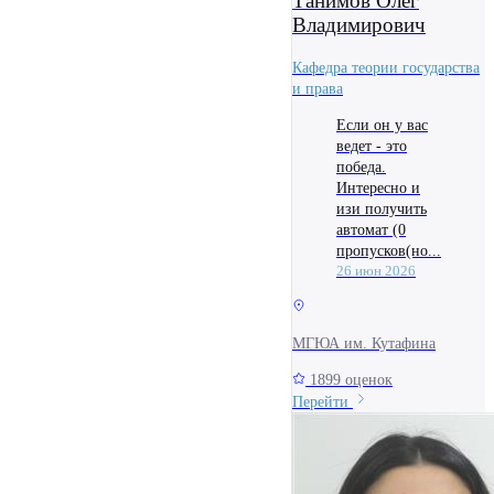
Танимов Олег
Владимирович
Кафедра теории государства
и права
Если он у вас
ведет - это
победа.
Интересно и
изи получить
автомат (0
пропусков(но...
26 июн 2026
МГЮА им. Кутафина
1899 оценок
Перейти