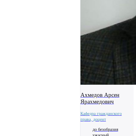
Ахмедов Арсен
Ярахмедович
Кафедра гражданского
права, доцент
до безобразия
ужасный