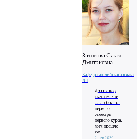
Зотикова Ольга
Дмитриевна
Кафедра английского языка
№1
До сих пор
вьетнамские
флеш беки от
первого
семестра
первого курса,
хотя прошло
уж...
6 фев 2026