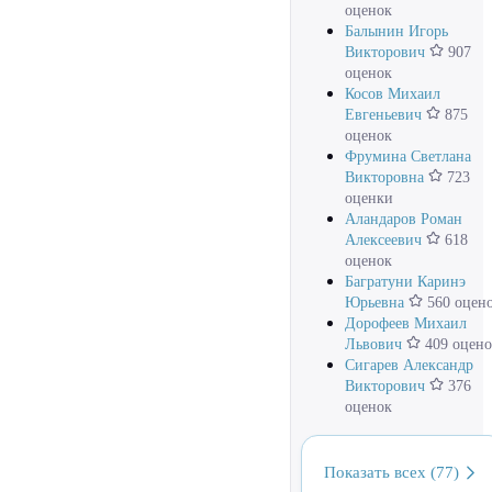
оценок
Балынин Игорь
Викторович
907
оценок
Косов Михаил
Евгеньевич
875
оценок
Фрумина Светлана
Викторовна
723
оценки
Аландаров Роман
Алексеевич
618
оценок
Багратуни Каринэ
Юрьевна
560 оцен
Дорофеев Михаил
Львович
409 оцено
Сигарев Александр
Викторович
376
оценок
Показать всех (77)