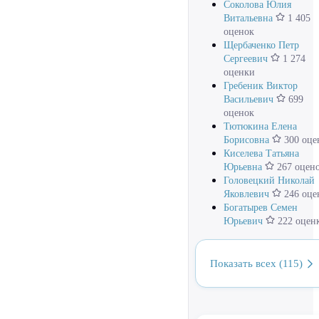
Соколова Юлия
Витальевна
1 405
оценок
Щербаченко Петр
Сергеевич
1 274
оценки
Гребеник Виктор
Васильевич
699
оценок
Тютюкина Елена
Борисовна
300 оце
Киселева Татьяна
Юрьевна
267 оцен
Головецкий Николай
Яковлевич
246 оце
Богатырев Семен
Юрьевич
222 оцен
Показать всех (115)