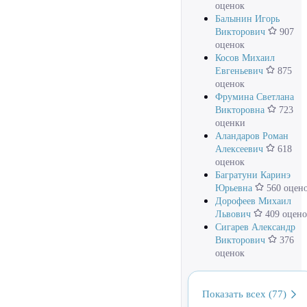
оценок
Балынин Игорь
Викторович
907
оценок
Косов Михаил
Евгеньевич
875
оценок
Фрумина Светлана
Викторовна
723
оценки
Аландаров Роман
Алексеевич
618
оценок
Багратуни Каринэ
Юрьевна
560 оцен
Дорофеев Михаил
Львович
409 оцено
Сигарев Александр
Викторович
376
оценок
Показать всех (77)