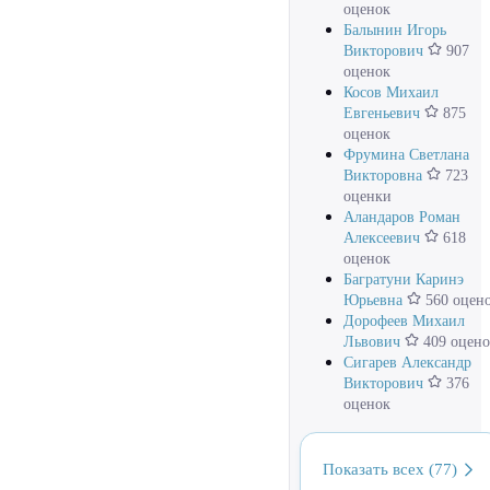
оценок
Балынин Игорь
Викторович
907
оценок
Косов Михаил
Евгеньевич
875
оценок
Фрумина Светлана
Викторовна
723
оценки
Аландаров Роман
Алексеевич
618
оценок
Багратуни Каринэ
Юрьевна
560 оцен
Дорофеев Михаил
Львович
409 оцено
Сигарев Александр
Викторович
376
оценок
Показать всех (77)