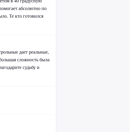
летом в 40 градусную
 помогает абсолютно по
ыло. Те кто готовился
трольные дает реальные,
 большая сложность была
лагодарите судьбу и