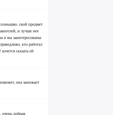
 солнышко. свой предмет
давателей, и лучше нее
на и вы заинтересованы
справедливо, кто работал
 хочется сказать ей
 поможет, она занижает
 очень добрая,