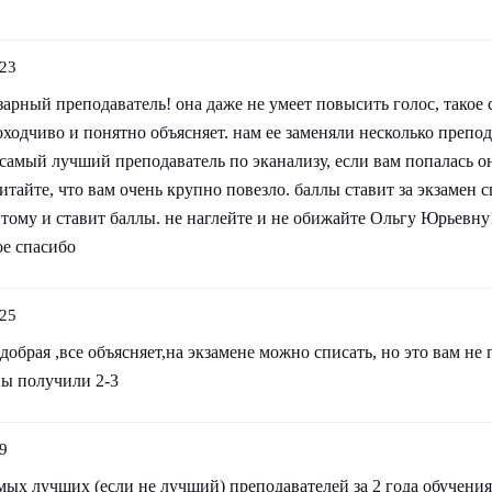
:23
арный преподаватель! она даже не умеет повысить голос, такое
 доходчиво и понятно объясняет. нам ее заменяли несколько препо
 самый лучший преподаватель по эканализу, если вам попалась о
читайте, что вам очень крупно повезло. баллы ставит за экзамен 
- тому и ставит баллы. не наглейте и не обижайте Ольгу Юрьевну!
ое спасибо
:25
добрая ,все объясняет,на экзамене можно списать, но это вам не
пы получили 2-3
9
мых лучших (если не лучший) преподавателей за 2 года обучения.