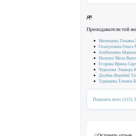
Преподаватели той ж
Мезенцева Татьяна
Гизатуллина Ольга
Алейникова Марин
Полулех Мила Викт
Егорова Ирина Серг
Чурилова Эльвира 
Долбик-Воробей Та
Турищева Татьяна 
Показать всех (115)
Оставить отзыв