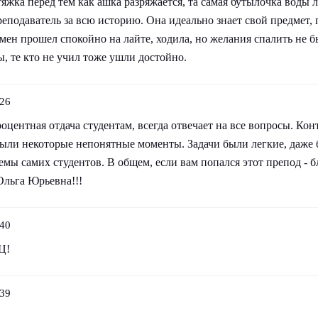
тяжка перед тем как ашка разряжается, та самая бутылочка воды 
еподаватель за всю историю. Она идеально знает свой предмет,
мен прошел спокойно на лайте, ходила, но желания спалить не б
, те кто не учил тоже ушли достойно.
:26
оцентная отдача студентам, всегда отвечает на все вопросы. Кон
 были некоторые непонятные моменты. Задачи были легкие, даже
лемы самих студентов. В общем, если вам попался этот препод - б
Ольга Юрьевна!!!
:40
Ц!
:39