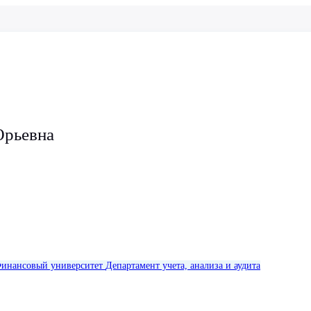
Юрьевна
инансовый университет
Департамент учета, анализа и аудита