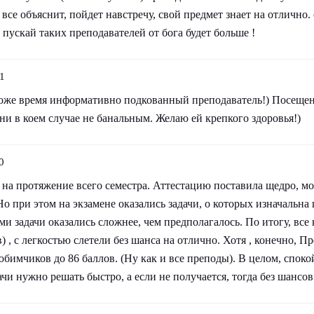
все объяснит, пойдет навстречу, свой предмет знает на отлично
, пускай таких преподавателей от бога будет больше !
1
тоже время информативно подкованный преподаватель!) Посещен
ни в коем случае не банальным. Желаю ей крепкого здоровья!)
0
на протяжение всего семестра. Аттестацию поставила щедро, мож
Но при этом на экзамене оказались задачи, о которых изначальна ш
ми задачи оказались сложнее, чем предполагалось. По итогу, все 
) , с легкостью слетели без шанса на отлично. Хотя , конечно, П
бимчиков до 86 баллов. (Ну как и все преподы). В целом, споко
дачи нужно решать быстро, а если не получается, тогда без шансо