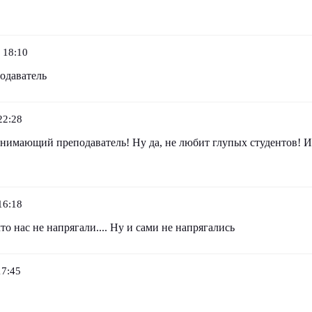
 18:10
одаватель
22:28
нимающий преподаватель! Ну да, не любит глупых студентов! И
16:18
то нас не напрягали.... Ну и сами не напрягались
17:45