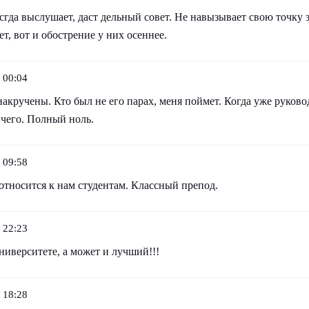
гда выслушает, даст дельный совет. Не навызывает свою точку з
ет, вот и обострение у них осеннее.
 00:04
акручены. Кто был не его парах, меня поймет. Когда уже руковод
ичего. Полный ноль.
 09:58
относится к нам студентам. Классный препод.
 22:23
иверситете, а может и лучший!!!
 18:28