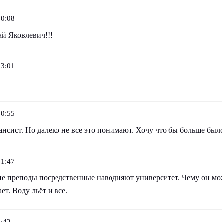
10:08
й Яковлевич!!!
23:01
20:55
сист. Но далеко не все это понимают. Хочу что бы больше было
01:47
ие преподы посредственные наводняют университет. Чему он мож
ет. Воду льёт и все.
1:42