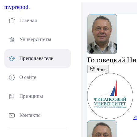
myprepod.
Главная
Университеты
Преподаватели
Головецкий Ни
Это я
О сайте
Принципы
Контакты
Ф