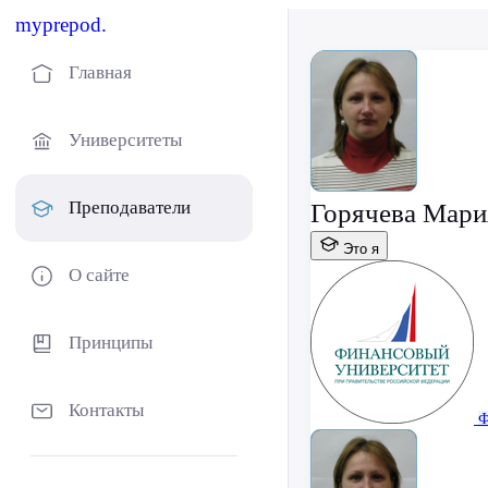
myprepod.
Главная
Университеты
Преподаватели
Горячева Мари
Это я
О сайте
Принципы
Контакты
Ф