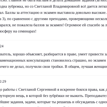
есно. Главное не быть наглым и делать домашние задания (за ни
 одна зубрежка, но со Светланой Владимировной всё дается легко
ал. Баллы за аттестацию и экзамен выставила довольно высокие
за 3), по сравнению с другими преподами, проверяющими несколь
тарался, не пожалела баллов за экзамен! Огромное ей спасибо за 
мосферу на семинарах!
:24
атель, хорошо объясняет, разбирается в праве, умеет привести
заменационных консультациях становилось страшно, но экзамен 
ничего не делал, получили свои тройки. В общем, лучшая женщин
2:29
до работы с Светланой Сергеевной я искренне боялся права, ка
уторную вещь, в которой без зубрёжки не выжить. Преподавател
ейшие задания, задачи, которые ты решаешь и обсуждаешь с одн