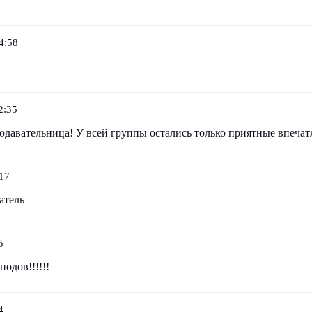
4:58
2:35
одавательница! У всей группы остались только приятные впечат
17
атель
5
одов!!!!!!
4