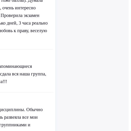
х тоже баллы). Думала
, очень интересно
. Проверила экзамен
ко дней, 3 часа реально
любовь к праву, веселую
 запоминающиеся
сдала вся наша группа,
а!!!
к дисциплины. Обычно
ь развеяла все мои
огруппниками и