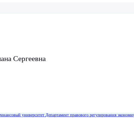
лана Сергеевна
инансовый университет
Департамент правового регулирования экономич