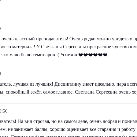
2
 очень классный преподаватель! Очень редко можно увидеть у п
воего материала! У Светланы Сергеевны прекрасное чувство юмо
 что мало было семинаров :( Успехов ❤️❤️❤️❤️❤️❤️
1
ель, лучшая из лучших! Дисциплину знает идеально, пара всегда
, спокойный зачёт. самое главное, Светлана Сергеевна очень х
0:50
атель! На вид строгая, но на самом деле, очень добрая и пони
ем, не занижает баллы, хорошо оценивает все старания и работу