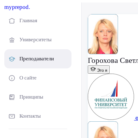
myprepod.
Главная
Университеты
Преподаватели
Горохова Свет
Это я
О сайте
Принципы
Контакты
Ф