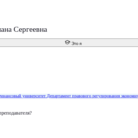
лана Сергеевна
Это я
инансовый университет
Департамент правового регулирования экономич
преподавателя?