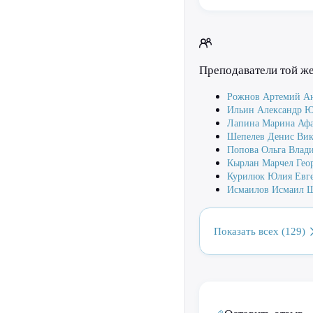
Преподаватели той ж
Рожнов Артемий Ан
Ильин Александр Ю
Лапина Марина Афа
Шепелев Денис Вик
Попова Ольга Влад
Кырлан Марчел Гео
Курилюк Юлия Евге
Исмаилов Исмаил 
Показать всех (129)