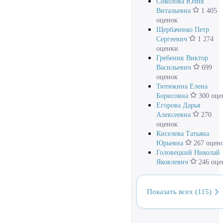
Соколова Юлия
Витальевна
1 405
оценок
Щербаченко Петр
Сергеевич
1 274
оценки
Гребеник Виктор
Васильевич
699
оценок
Тютюкина Елена
Борисовна
300 оце
Егорова Дарья
Алексеевна
270
оценок
Киселева Татьяна
Юрьевна
267 оцен
Головецкий Николай
Яковлевич
246 оце
Показать всех (115)