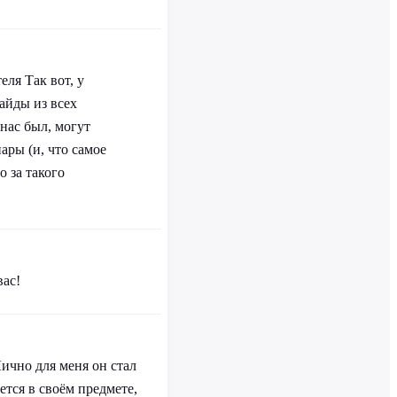
еля Так вот, у
айды из всех
 нас был, могут
ры (и, что самое
о за такого
вас!
ично для меня он стал
тся в своём предмете,