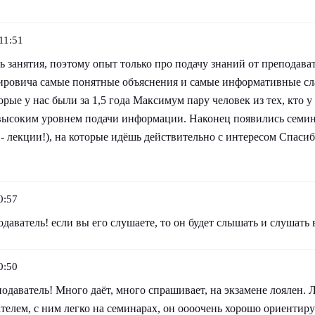
11:51
ь занятия, поэтому опыт только про подачу знаний от преподават
ровича самые понятные объяснения и самые информативные сл
орые у нас были за 1,5 года Максимум пару человек из тех, кто у
 высоким уровнем подачи информации. Наконец появились семина
- лекции!), на которые идёшь действительно с интересом Спасиб
0:57
аватель! если вы его слушаете, то он будет слышать и слушать 
0:50
даватель! Много даёт, много спрашивает, на экзамене лоялен. Л
лем, с ним легко на семинарах, он оооочень хорошо ориентируе