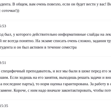
удента. В общем, вам очень повезло, если он будет вести у вас! В
с соточки!))
6:53
д был, у которого действительно информативные слайды на лек
й не всегда понятно. На экзаме списать очень сложно, задания т
студента и он был активен в течение семестра
3:51
 специфичный преподаватель, и все мы были в шоке перед его эк
ошим. Если ходишь на его занятия, выходишь решать задачи и в
на последние парты), то норм оценка гарантирована. За работу в 
экзамене. Короче, с ним надо вначале законтактировать, чтобы по
15:35