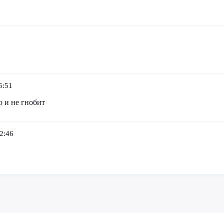
5:51
о и не гнобит
2:46