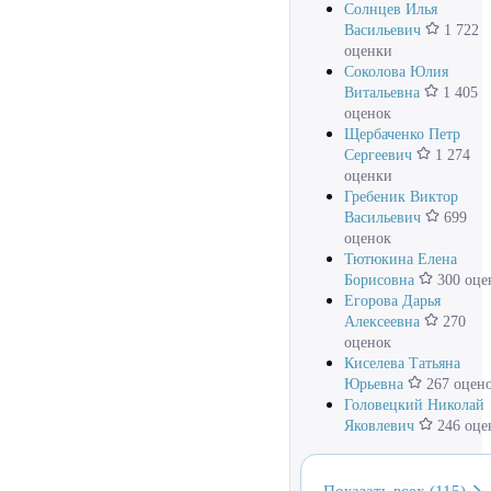
Солнцев Илья
Васильевич
1 722
оценки
Соколова Юлия
Витальевна
1 405
оценок
Щербаченко Петр
Сергеевич
1 274
оценки
Гребеник Виктор
Васильевич
699
оценок
Тютюкина Елена
Борисовна
300 оце
Егорова Дарья
Алексеевна
270
оценок
Киселева Татьяна
Юрьевна
267 оцен
Головецкий Николай
Яковлевич
246 оце
Показать всех (115)