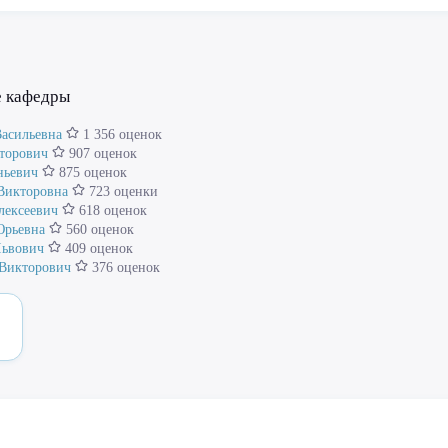
е кафедры
Васильевна
1 356 оценок
торович
907 оценок
ньевич
875 оценок
Викторовна
723 оценки
лексеевич
618 оценок
Юрьевна
560 оценок
Львович
409 оценок
 Викторович
376 оценок