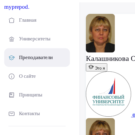
myprepod.
Главная
Университеты
Калашникова О
Преподаватели
Это я
О сайте
Принципы
Контакты
Ф