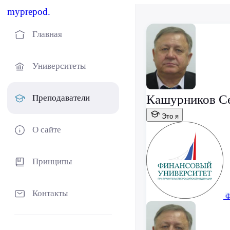
myprepod.
Главная
Университеты
Кашурников Се
Преподаватели
Это я
О сайте
Принципы
Контакты
Ф