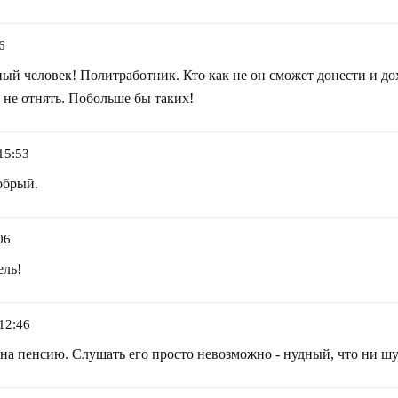
6
ый человек! Политработник. Кто как не он сможет донести и до
 не отнять. Побольше бы таких!
15:53
обрый.
06
ель!
12:46
на пенсию. Слушать его просто невозможно - нудный, что ни шу