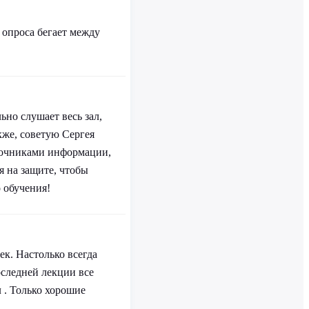
 опроса бегает между
ьно слушает весь зал,
кже, советую Сергея
сточниками информации,
я на защите, чтобы
 обучения!
ек. Настолько всегда
оследней лекции все
л . Только хорошие