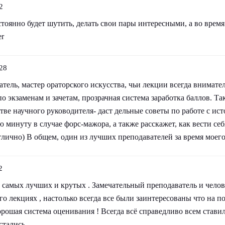
2
тоянно будет шутить, делать свои пары интересными, а во время
er
28
ель, мастер ораторского искусства, чьи лекции всегда внимател
о экзаменам и зачетам, прозрачная система заработка баллов. Та
тве научного руководителя- даст дельные советы по работе с и
 минуту в случае форс-мажора, а также расскажет, как вести себ
тлично) В общем, один из лучших преподавателей за время моего
2
 самых лучших и крутых . Замечательный преподаватель и челов
го лекциях , настолько всегда все были заинтересованы что на п
орошая система оценивания ! Всегда всё справедливо всем стави
стались .