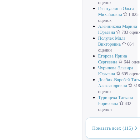
оценок
Гизатуллина Ольга
Михайловна
1 025
оценок
Алейникова Марина
Юрьевна
783 оцен
Полулех Мила
Викторовна
664
оценки
Егорова Ирина
Сергеевна
644 оце
Чурилова Эльвира
Юрьевна
605 оцен
Долбик-Воробей Тать
Александровна
518
оценок
Турищева Татьяна
Борисовна
432
оценки
Показать всех (115)