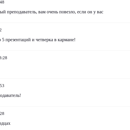
:48
й преподаватель, вам очень повезло, если он у вас
2
5 презентаций и четверка в кармане!
3:28
:53
одаватель!
:28
рдцах