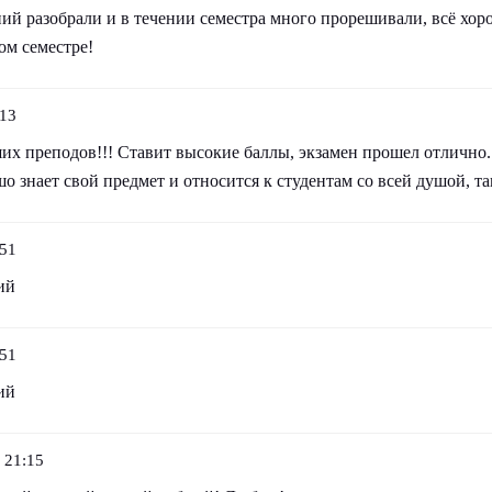
ий разобрали и в течении семестра много прорешивали, всё хор
ом семестре!
:13
их преподов!!! Ставит высокие баллы, экзамен прошел отлично.
о знает свой предмет и относится к студентам со всей душой, так
:51
ий
:51
ий
 21:15