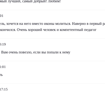
мый лучший, самый добрый! Любим!
:01
ь, хочется на него вместо иконы молиться. Наверно в первый р
закончился. Очень хороший человек и компетентный педагог
0:19
 Вам очень повезло, если вы попали к нему
1:01
ть
17:15