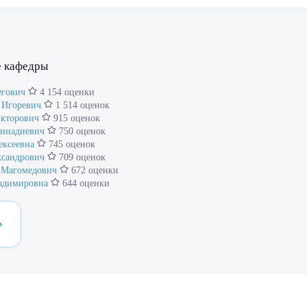
е кафедры
егович
4 154 оценки
 Игоревич
1 514 оценок
кторович
915 оценок
еннадиевич
750 оценок
ексеевна
745 оценок
сандрович
709 оценок
 Магомедович
672 оценки
ладимировна
644 оценки