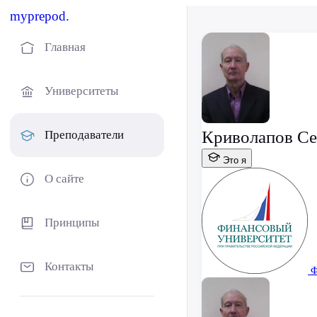
myprepod.
Главная
Университеты
Криволапов Се
Преподаватели
Это я
О сайте
Принципы
Контакты
Ф