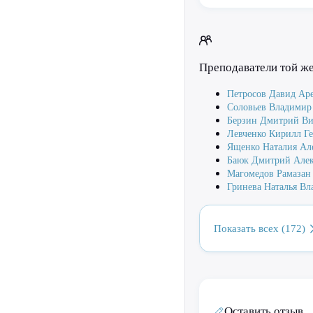
Преподаватели той ж
Петросов Давид Ар
Соловьев Владимир
Берзин Дмитрий Ви
Левченко Кирилл Г
Ященко Наталия Ал
Баюк Дмитрий Алек
Магомедов Рамазан
Гринева Наталья В
Показать всех (172)
Оставить отзыв