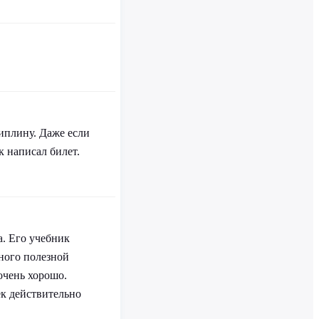
иплину. Даже если
к написал билет.
а. Его учебник
ного полезной
очень хорошо.
ек действительно