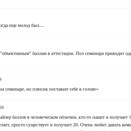
огда еще молод был....
 "объективным" баллам в аттестации. Пол семинара приводит од
9
а семинаре, но плюсик поставьте себе в голове»
50
майзер баллов в человеческом обличии, кто-то пашет и получает 17
елает, просто существует и получает 20. Очень любит давать ко