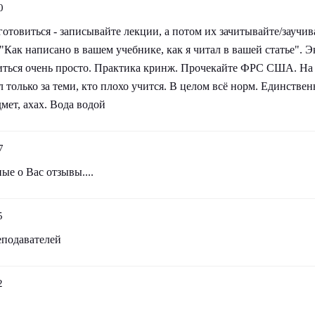
0
отовиться - записывайте лекции, а потом их зачитывайте/заучива
"Как написано в вашем учебнике, как я читал в вашей статье". Эк
иться очень просто. Практика кринж. Прочекайте ФРС США. На
 только за теми, кто плохо учится. В целом всё норм. Единствен
дмет, ахах. Вода водой
7
ые о Вас отзывы....
5
еподавателей
2