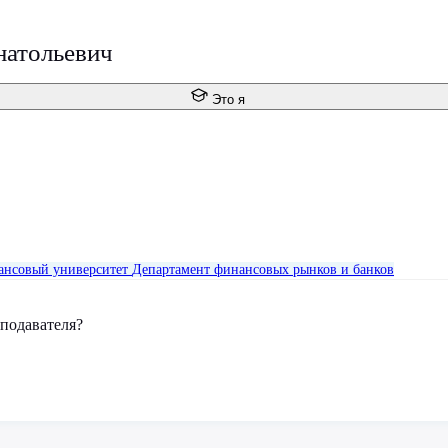
атольевич
Это я
нсовый университет
Департамент финансовых рынков и банков
еподавателя?