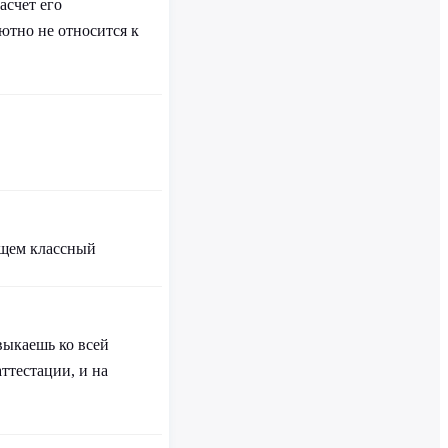
асчет его
ютно не относится к
бщем классный
выкаешь ко всей
ттестации, и на