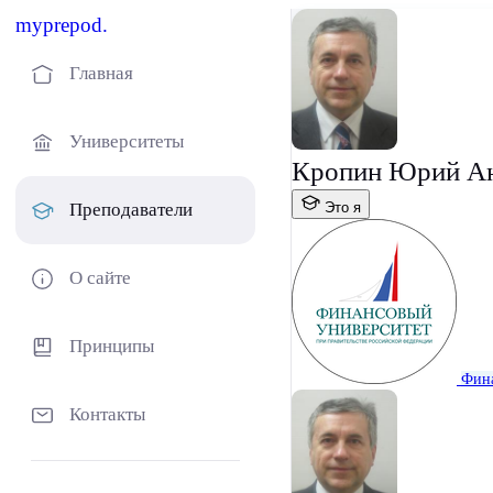
myprepod.
Главная
Университеты
Кропин Юрий Ан
Это я
Преподаватели
О сайте
Принципы
Фина
Контакты