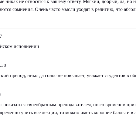
е никак не относятся к вашему ответу. Мягкий, добрый, да, но н
аются сомнения. Очень часто мысли уходят в религию, что абсол
57
ийском исполнении
:38
гкий препод, никогда голос не повышает, уважает студентов в о
3
т показаться своеобразным преподавателем, но со временем при
временно учить все лекции, то можно иметь хорошие баллы и в а