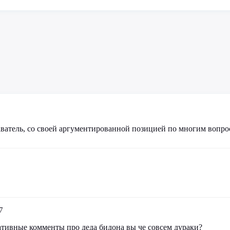
атель, со своей аргументированной позицией по многим вопро
7
гативные комменты про деда бидона вы че совсем дураки?