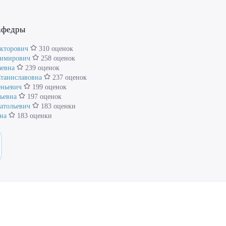
кафедры
кторович
310 оценок
димирович
258 оценок
аевна
239 оценок
Станиславовна
237 оценок
еньевич
199 оценок
ьевна
197 оценок
атольевич
183 оценки
на
183 оценки