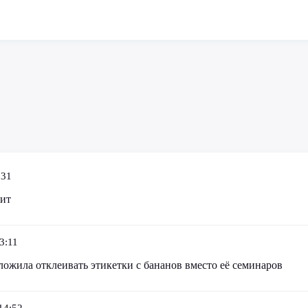
:31
тит
3:11
ожила отклеивать этикетки с бананов вместо её семинаров
14:52