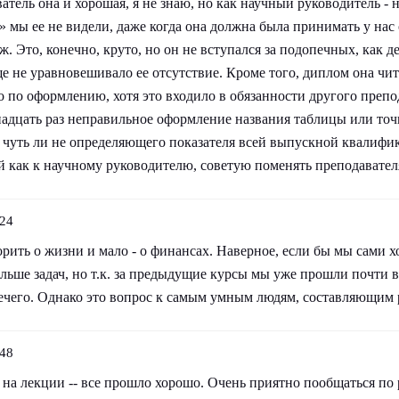
атель она и хорошая, я не знаю, но как научный руководитель - н
 мы ее не видели, даже когда она должна была принимать у нас 
уж. Это, конечно, круто, но он не вступался за подопечных, как 
е не уравновешивало ее отсутствие. Кроме того, диплом она чи
о по оформлению, хотя это входило в обязанности другого препо
адцать раз неправильное оформление названия таблицы или точк
е чуть ли не определяющего показателя всей выпускной квалифи
й как к научному руководителю, советую поменять преподавател
:24
ить о жизни и мало - о финансах. Наверное, если бы мы сами хо
льше задач, но т.к. за предыдущие курсы мы уже прошли почти 
нечего. Однако это вопрос к самым умным людям, составляющим
:48
 на лекции -- все прошло хорошо. Очень приятно пообщаться по