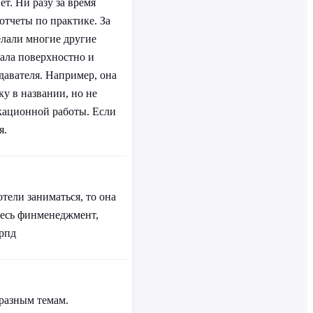
ет. Ни разу за время
отчеты по практике. За
делали многие другие
тала поверхностно и
давателя. Например, она
у в названии, но не
кационной работы. Если
я.
тели заниматься, то она
весь финменеджмент,
 рпд
 разным темам.