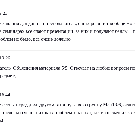
9:23
ие знания дал данный преподаватель, о них речи нет вообще Но к
а семинарах все сдают презентации, за них и получают баллы +
облем не было, все очень лояльно
19:26
ель. Объяснения материала 5/5. Отвечает на любые вопросы по 
редмету.
16:44
т честны перед друг другом, я пишу за всю группу Мен18-6, отли
 предельно ясно, никаких проблем как с к/р, так и со сдачей экза
ь!