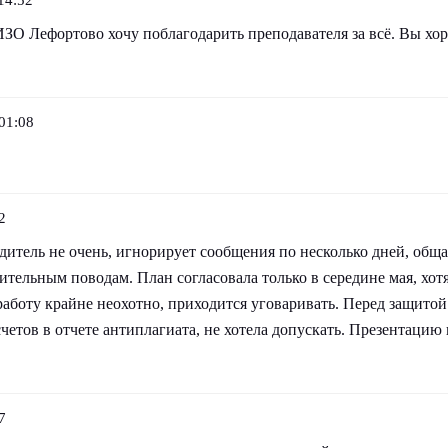
ЗО Лефортово хочу поблагодарить преподавателя за всё. Вы хор
01:08
2
итель не очень, игнорирует сообщения по несколько дней, общат
ительным поводам. План согласовала только в середине мая, хот
работу крайне неохотно, приходится уговаривать. Перед защито
четов в отчете антиплагиата, не хотела допускать. Презентацию 
7