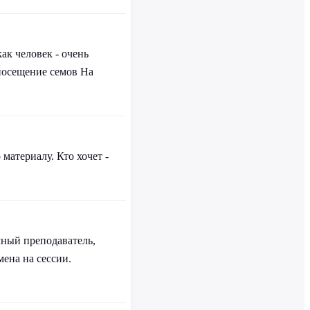
ак человек - очень
 посещение семов На
материалу. Кто хочет -
чный преподаватель,
мена на сессии.