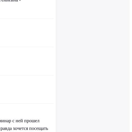
минар с ней прошел
равда хочется посещать