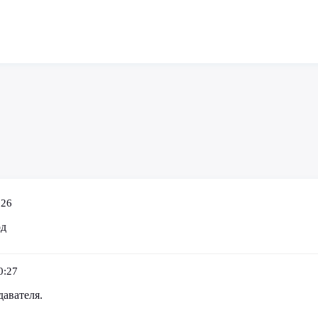
:26
од
0:27
давателя.