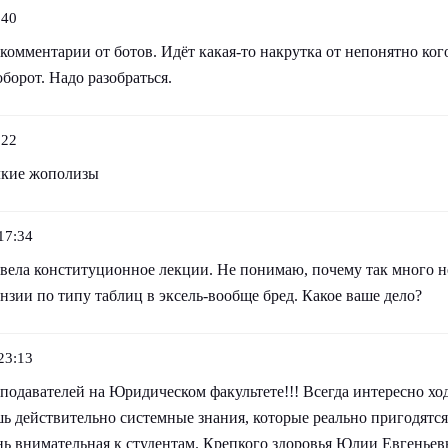
:40
омментарии от ботов. Идёт какая-то накрутка от непонятно ког
оборот. Надо разобраться.
:22
лкие жополизы
17:34
 вела конституционное лекции. Не понимаю, почему так много н
нзии по типу таблиц в эксель-вообще бред. Какое ваше дело?
23:13
одавателей на Юридическом факультете!!! Всегда интересно ход
ь действительно системные знания, которые реально пригодятся
нь внимательная к студентам. Крепкого здоровья Юлии Евгеньев