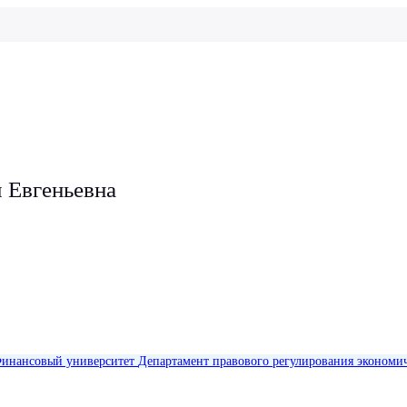
 Евгеньевна
инансовый университет
Департамент правового регулирования экономич