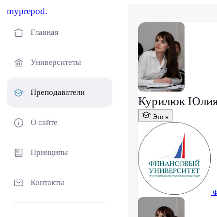
myprepod.
Главная
Университеты
Преподаватели
Курилюк Юлия
Это я
О сайте
Принципы
Контакты
Ф