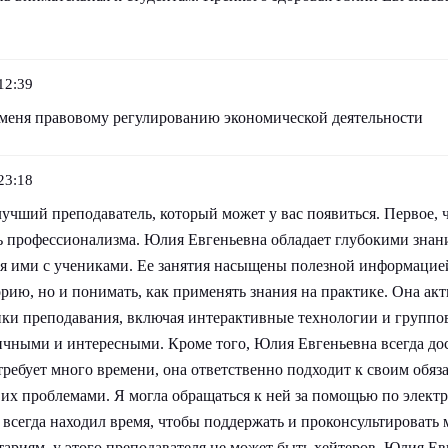
12:39
 меня правовому регулированию экономической деятельности
23:18
учший преподаватель, который может у вас появиться. Первое, ч
ь профессионализма. Юлия Евгеньевна обладает глубокими знани
ся ими с учениками. Ее занятия насыщены полезной информацией
орию, но и понимать, как применять знания на практике. Она ак
ки преподавания, включая интерактивные технологии и группо
ичными и интересными. Кроме того, Юлия Евгеньевна всегда до
 требует много времени, она ответственно подходит к своим обяз
 их проблемами. Я могла обращаться к ней за помощью по элект
 всегда находил время, чтобы поддержать и проконсультировать 
ариям, у этого преподавателя не может быть хейтеров, Юлия Ев