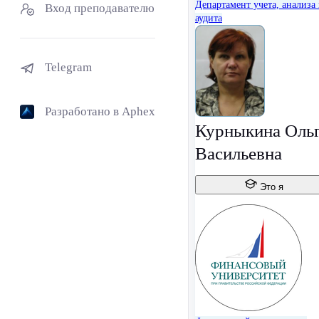
Департамент учета, анализа
Вход преподавателю
аудита
Telegram
Разработано в Aphex
Курныкина Оль
Васильевна
Это я