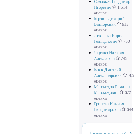
Соловьев Владимир
Игоревич
1 514
оценок
Берзин Дмитрий
Викторович
915
оценок
Левченко Кирилл
Геннадиевич
750
оценок
Ященко Наталия
Алексеевна
745
оценок
Баюк Дмитрий
Александрович
70
оценок
Магомедов Рамазан
Магомедович
672
оценки
Гринева Наталья
Владимировна
644
оценки
Показать всех (172)