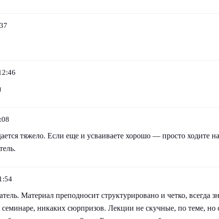
:37
12:46
я
:08
дается тяжело. Если еще и усваиваете хорошо — просто ходите н
тель.
1:54
ель. Материал преподносит структурировано и четко, всегда зн
 семинаре, никаких сюрпризов. Лекции не скучные, по теме, но