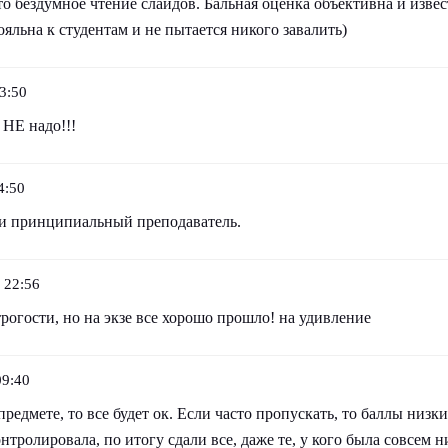
то бездумное чтение слайдов. Бальная оценка объективна и извес
ояльна к студентам и не пытается никого завалить)
3:50
 НЕ надо!!!
4:50
и принципиальный преподаватель.
 22:56
огости, но на экзе все хорошо прошло! на удивление
09:40
предмете, то все будет ок. Если часто пропускать, то баллы низки
нтролировала, по итогу сдали все, даже те, у кого была совсем н