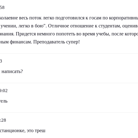
:58
колаевне весь поток легко подготовился к госам по корпоратив
 учении, легко в бою". Отличное отношение к студентам, оценив
знания. Придется немного попотеть во время учебы, после которо
вным финансам. Преподаватель супер!
3
 написать?
9:02
тель
:28
станционке, это треш