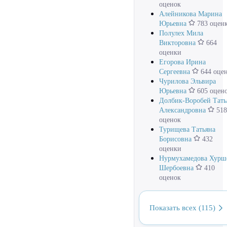
оценок
Алейникова Марина
Юрьевна
783 оцен
Полулех Мила
Викторовна
664
оценки
Егорова Ирина
Сергеевна
644 оце
Чурилова Эльвира
Юрьевна
605 оцен
Долбик-Воробей Тать
Александровна
518
оценок
Турищева Татьяна
Борисовна
432
оценки
Нурмухамедова Хурш
Шербоевна
410
оценок
Показать всех (115)