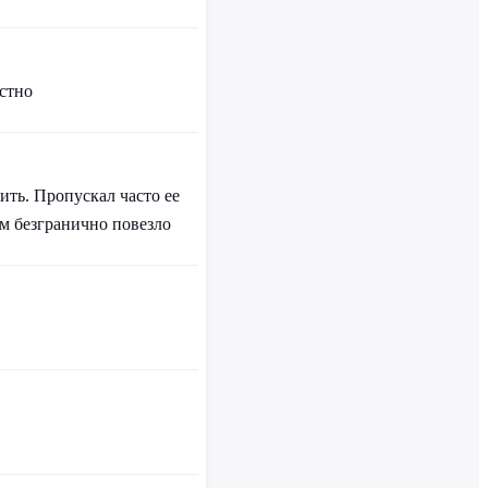
устно
ить. Пропускал часто ее
ам безгранично повезло