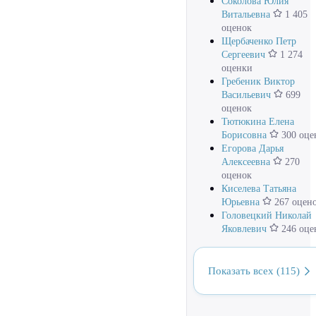
Соколова Юлия
Витальевна
1 405
оценок
Щербаченко Петр
Сергеевич
1 274
оценки
Гребеник Виктор
Васильевич
699
оценок
Тютюкина Елена
Борисовна
300 оце
Егорова Дарья
Алексеевна
270
оценок
Киселева Татьяна
Юрьевна
267 оцен
Головецкий Николай
Яковлевич
246 оце
Показать всех (115)