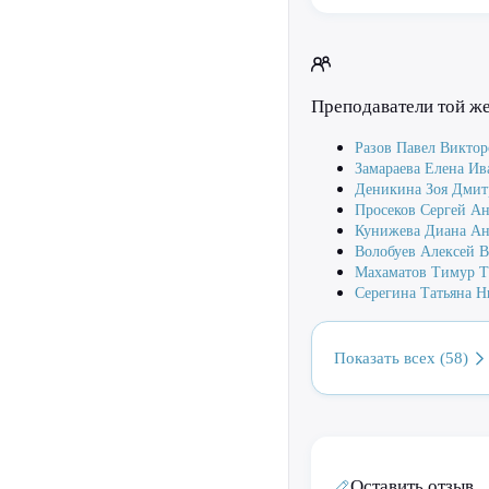
Преподаватели той ж
Разов Павел Викто
Замараева Елена Ив
Деникина Зоя Дмит
Просеков Сергей Ан
Кунижева Диана Ан
Волобуев Алексей 
Махаматов Тимур Т
Серегина Татьяна Н
Показать всех (58)
Оставить отзыв