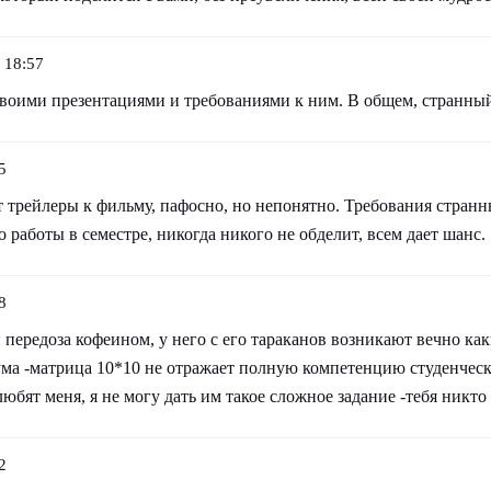
 18:57
 своими презентациями и требованиями к ним. В общем, странны
5
 трейлеры к фильму, пафосно, но непонятно. Требования странн
 работы в семестре, никогда никого не обделит, всем дает шанс.
8
и передоза кофеином, у него с его тараканов возникают вечно ка
ума -матрица 10*10 не отражает полную компетенцию студенческ
любят меня, я не могу дать им такое сложное задание -тебя никто
2