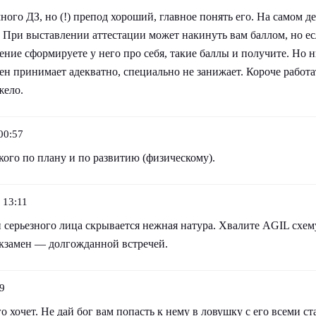
ного ДЗ, но (!) препод хороший, главное понять его. На самом д
 При выставлении аттестации может накинуть вам баллом, но ес
ение сформируете у него про себя, такие баллы и получите. Но 
ен принимает адекватно, специально не занижает. Короче работа
жело.
00:57
кого по плану и по развитию (физическому).
 13:11
и серьезного лица скрывается нежная натура. Хвалите AGIL схему
экзамен — долгожданной встречей.
9
 хочет. Не дай бог вам попасть к нему в ловушку с его всеми ст