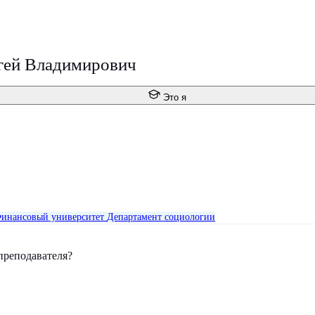
гей Владимирович
Это я
инансовый университет
Департамент социологии
преподавателя?