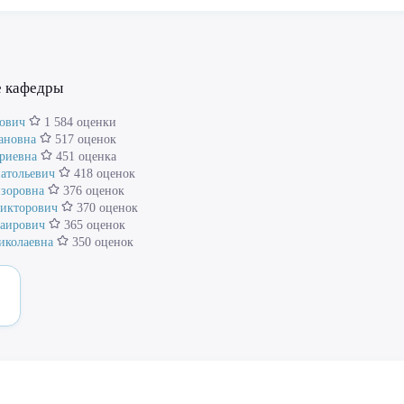
е кафедры
рович
1 584 оценки
ановна
517 оценок
риевна
451 оценка
атольевич
418 оценок
зоровна
376 оценок
Викторович
370 оценок
аирович
365 оценок
иколаевна
350 оценок