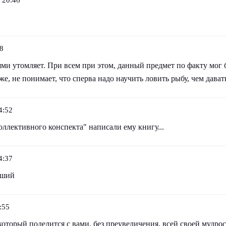
8
ми утомляет. При всем при этом, данный предмет по факту мог 
же, не понимает, что сперва надо научить ловить рыбу, чем дават
4:52
оллективного конспекта" написали ему книгу...
4:37
дший
:55
который поделится с вами, без преувеличения, всей своей мудро