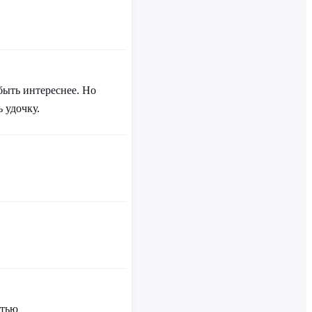
быть интереснее. Но
ь удочку.
стью