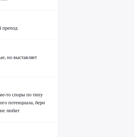
й препод
ые, но выставляет
кие-то споры по типу
ого потенциала, бери
 не любит