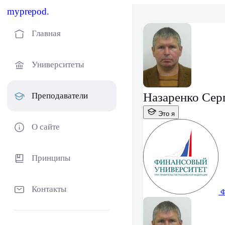
myprepod.
Главная
Университеты
Назаренко Сер
Преподаватели
Это я
О сайте
Принципы
Контакты
Ф