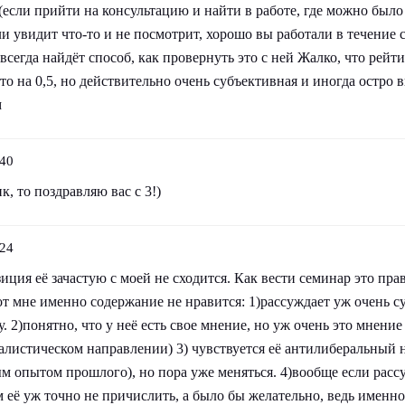
(если прийти на консультацию и найти в работе, где можно было
сли увидит что-то и не посмотрит, хорошо вы работали в течение 
всегда найдёт способ, как провернуть это с ней Жалко, что рейти
-то на 0,5, но действительно очень субъективная и иногда остро 
м
:40
, то поздравляю вас с 3!)
:24
зиция её зачастую с моей не сходится. Как вести семинар это пра
от мне именно содержание не нравится: 1)рассуждает уж очень с
. 2)понятно, что у неё есть свое мнение, но уж очень это мнение
алистическом направлении) 3) чувствуется её антилиберальный 
м опытом прошлого), но пора уже меняться. 4)вообще если расс
м её уж точно не причислить, а было бы желательно, ведь именн