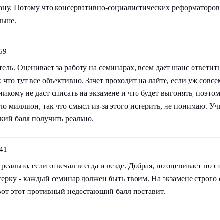
ану. Потому что консервативно-социалистических реформаторов 
льше.
59
ль. Оценивает за работу на семинарах, всем дает шанс ответить
к что тут все объективно. Зачет проходит на лайте, если уж совсе
никому не даст списать на экзамене и что будет выгонять, поэтом
 миллион, так что смысл из-за этого истерить, не понимаю. Учи
кий балл получить реально.
:41
реально, если отвечал всегда и везде. Добрая, но оценивает по с
терку - каждый семинар должен быть твоим. На экзамене строго
 вот этот противный недостающий балл поставит.