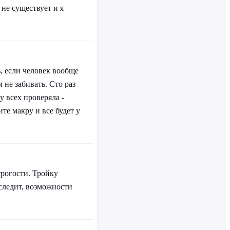
не существует и я
, если человек вообще
м не забивать. Сто раз
у всех проверяла -
те макру и все будет у
трогости. Тройку
 следит, возможности