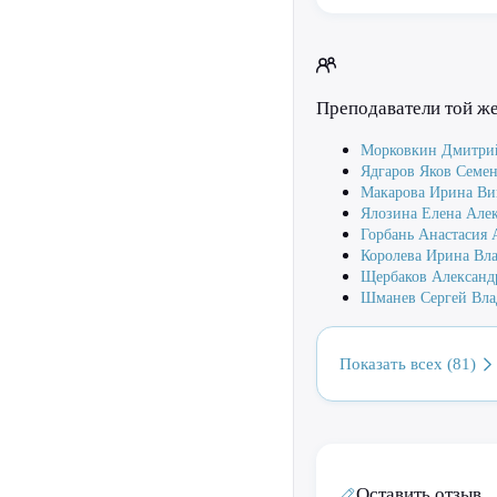
Преподаватели той ж
Морковкин Дмитри
Ядгаров Яков Семе
Макарова Ирина Ви
Ялозина Елена Алек
Горбань Анастасия 
Королева Ирина Вл
Щербаков Александ
Шманев Сергей Вл
Показать всех (81)
Оставить отзыв