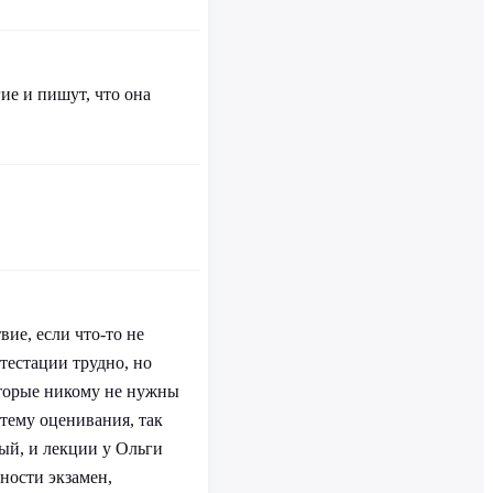
ие и пишут, что она
вие, если что-то не
ттестации трудно, но
оторые никому не нужны
истему оценивания, так
ный, и лекции у Ольги
тности экзамен,