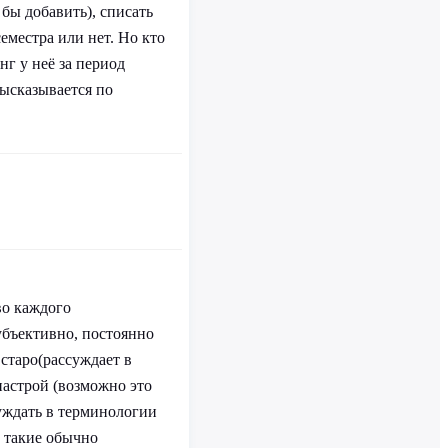
 бы добавить), списать
семестра или нет. Но кто
нг у неё за период
высказывается по
во каждого
убъективно, постоянно
 старо(рассуждает в
настрой (возможно это
уждать в терминологии
о такие обычно