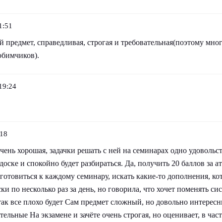
1:51
й предмет, справедливая, строгая и требовательная(поэтому мног
юбимчиков).
19:24
:18
чень хорошая, задачки решать с ней на семинарах одно удовольст
доске и спокойно будет разбираться. Да, получить 20 баллов за а
готовиться к каждому семинару, искать какие-то дополнения, к
ски по несколько раз за день, но говорила, что хочет поменять с
так все плохо будет Сам предмет сложный, но довольно интерес
ельные На экзамене и зачёте очень строгая, но оценивает, в час