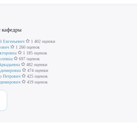
е кафедры
й Евгеньевич
1 402 оценки
нович
1 260 оценок
кторовна
1 185 оценок
сеевна
697 оценок
Аркадьевна
482 оценки
адимировна
474 оценки
р Петрович
425 оценок
адимирович
419 оценок