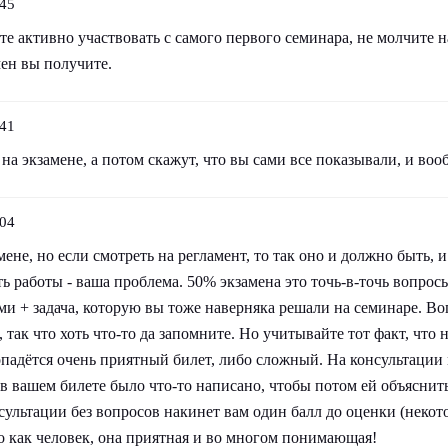
:45
е активно участвовать с самого первого семинара, не молчите на
мен вы получите.
:41
на экзамене, а потом скажут, что вы сами все показывали, и воо
:04
мене, но если смотреть на регламент, то так оно и должно быть, 
ь работы - ваша проблема. 50% экзамена это точь-в-точь вопросы
ми + задача, которую вы тоже наверняка решали на семинаре. В
 так что хоть что-то да запомните. Но учитывайте тот факт, что 
опадётся очень приятный билет, либо сложный. На консультации
 в вашем билете было что-то написано, чтобы потом ей объяснит
сультации без вопросов накинет вам один балл до оценки (некот
о как человек, она приятная и во многом понимающая!