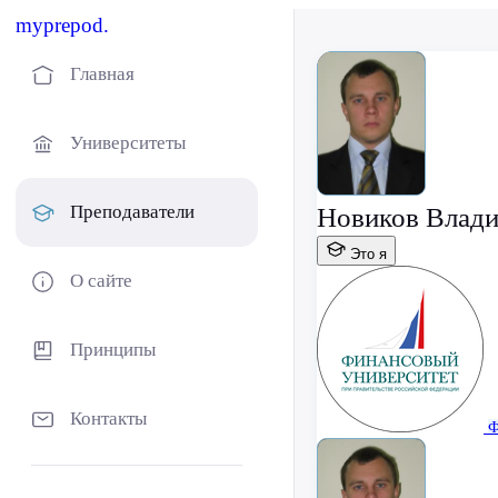
myprepod.
Главная
Университеты
Преподаватели
Новиков Влади
Это я
О сайте
Принципы
Контакты
Ф