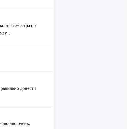
 конце семестра он
гу...
правильно донести
е люблю очень.