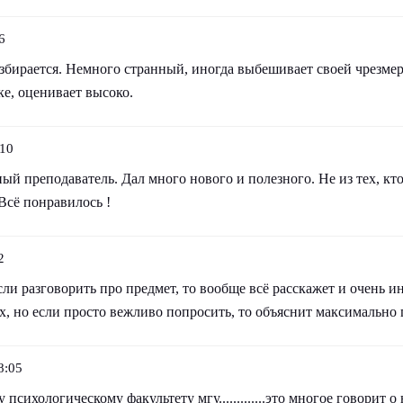
6
азбирается. Немного странный, иногда выбешивает своей чрезме
ке, оценивает высоко.
:10
й преподаватель. Дал много нового и полезного. Не из тех, кто 
 Всё понравилось !
2
ли разговорить про предмет, то вообще всё расскажет и очень 
ех, но если просто вежливо попросить, то объяснит максимально 
8:05
психологическому факультету мгу.............это многое говорит 