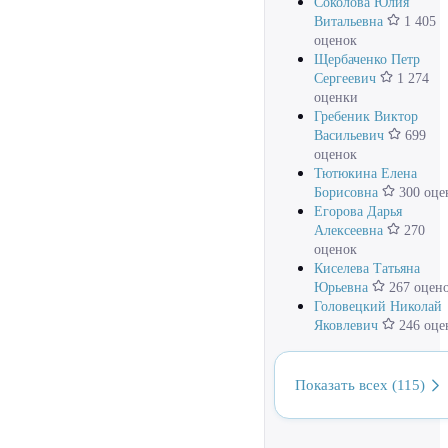
Соколова Юлия
Витальевна
1 405
оценок
Щербаченко Петр
Сергеевич
1 274
оценки
Гребеник Виктор
Васильевич
699
оценок
Тютюкина Елена
Борисовна
300 оце
Егорова Дарья
Алексеевна
270
оценок
Киселева Татьяна
Юрьевна
267 оцен
Головецкий Николай
Яковлевич
246 оце
Показать всех (115)