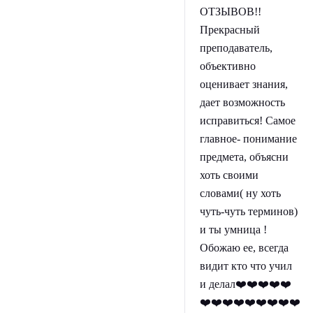
ОТЗЫВОВ!!
Прекрасный
преподаватель,
объективно
оценивает знания,
дает возможность
исправиться! Самое
главное- понимание
предмета, объясни
хоть своими
словами( ну хоть
чуть-чуть терминов)
и ты умница !
Обожаю ее, всегда
видит кто что учил
и делал❤️❤️❤️❤️❤️
❤️❤️❤️❤️❤️❤️❤️❤️❤️