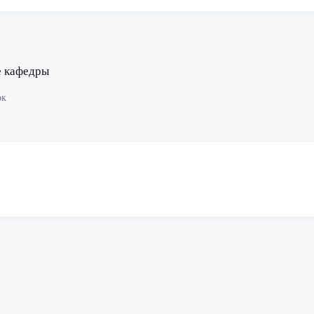
е кафедры
ок