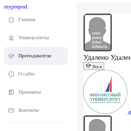
myprepod.
Главная
Университеты
Преподаватели
Удалено Удале
Это я
О сайте
Принципы
Контакты
Ф