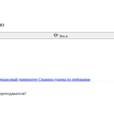
но
Это я
инансовый университет
Страница удалена по требованию
преподавателя?