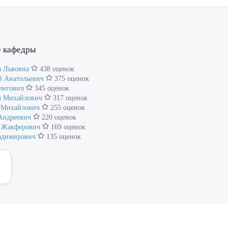
е кафедры
а Львовна
438 оценок
 Анатольевич
375 оценок
легович
345 оценок
л Михайлович
317 оценок
 Михайлович
255 оценок
Андреевич
220 оценок
 Жакферович
169 оценок
адимирович
135 оценок