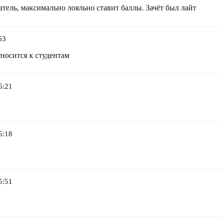
ель, максимально лояльно ставит баллы. Зачёт был лайт
53
носится к студентам
5:21
5:18
5:51