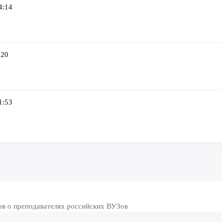
4:14
:20
1:53
ов о преподавателях российских ВУЗов