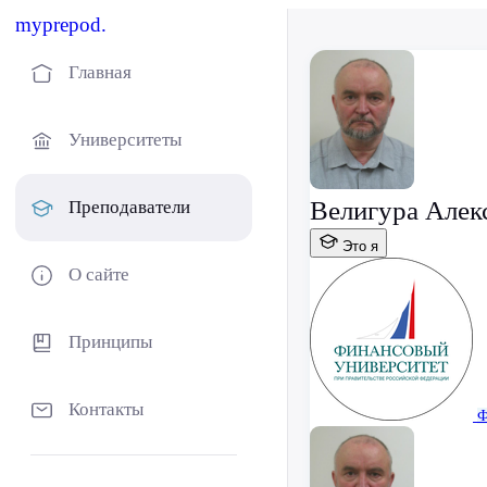
myprepod.
Главная
Университеты
Велигура Алек
Преподаватели
Это я
О сайте
Принципы
Контакты
Ф