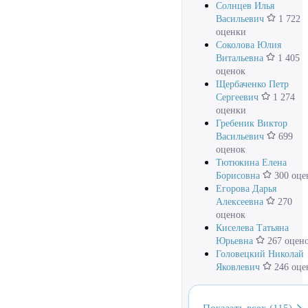
Солнцев Илья
Васильевич
1 722
оценки
Соколова Юлия
Витальевна
1 405
оценок
Щербаченко Петр
Сергеевич
1 274
оценки
Гребеник Виктор
Васильевич
699
оценок
Тютюкина Елена
Борисовна
300 оце
Егорова Дарья
Алексеевна
270
оценок
Киселева Татьяна
Юрьевна
267 оцен
Головецкий Николай
Яковлевич
246 оце
Показать всех (115)