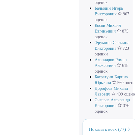
оценок
Балынин Игорь
Викторович
907
оценок
Косов Михаил
Евгеньевич
875
оценок
Фрумина Светлана
Викторовна
723
оценки
Аландаров Роман
Алексеевич
618
оценок
Багратуни Каринэ
Юрьевна
560 оцен
Дорофеев Михаил
Львович
409 оцено
Сигарев Александр
Викторович
376
оценок
Показать всех (77)