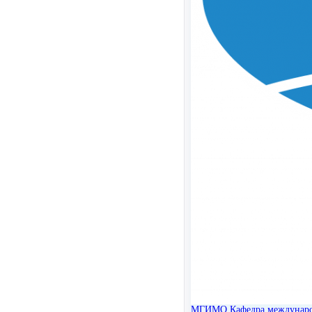
МГИМО
Кафедра междунар