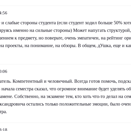
4:56
и слабые стороны студента (если студент ходил больше 50% хотя
ируясь именно на сильные стороны) Может напугать структурой,
нием к предмету, но поверьте, очень эмпатичен, на рейтинг ор
а проекты, на понимание, на обзоры. В общем, дУшка, еще и ка
0:06
ель. Компетентный и человечный. Всегда готов помочь, подсказ
 начала семестра сказал, что огромное внимание будет уделять об
амене. Собственно, на экзамене тем, кто хоть что-то делал на се
ксандровича остались только положительные эмоции, было очень
тра.
8:18