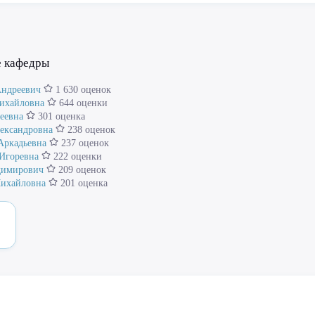
е кафедры
Андреевич
1 630 оценок
Михайловна
644 оценки
еевна
301 оценка
ександровна
238 оценок
Аркадьевна
237 оценок
 Игоревна
222 оценки
димирович
209 оценок
Михайловна
201 оценка