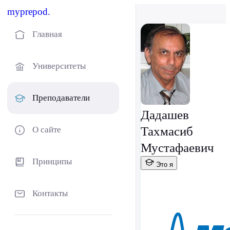
myprepod.
Главная
Университеты
Преподаватели
Дадашев
Тахмасиб
О сайте
Мустафаевич
Принципы
Это я
Контакты