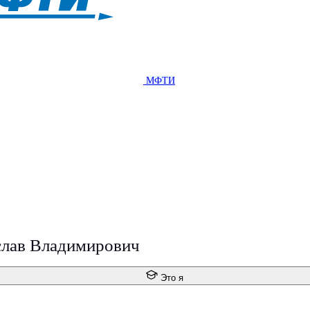
МФТИ
слав Владимирович
Это я