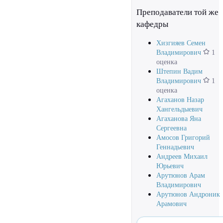
Преподаватели той же
кафедры
Хизгияев Семен
Владимирович
1
оценка
Штепин Вадим
Владимирович
1
оценка
Агаханов Назар
Хангельдыевич
Агаханова Яна
Сергеевна
Амосов Григорий
Геннадьевич
Андреев Михаил
Юрьевич
Арутюнов Арам
Владимирович
Арутюнов Андроник
Арамович