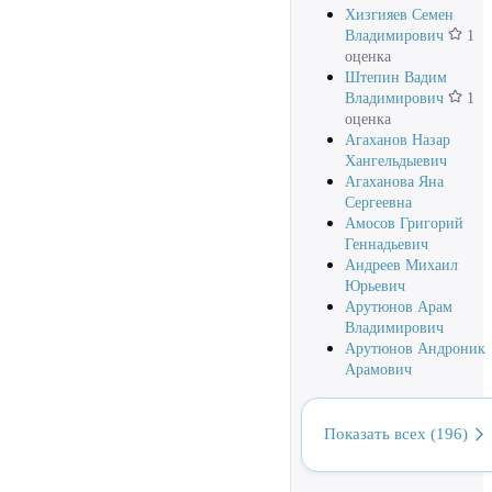
Хизгияев Семен
Владимирович
1
оценка
Штепин Вадим
Владимирович
1
оценка
Агаханов Назар
Хангельдыевич
Агаханова Яна
Сергеевна
Амосов Григорий
Геннадьевич
Андреев Михаил
Юрьевич
Арутюнов Арам
Владимирович
Арутюнов Андроник
Арамович
Показать всех (196)