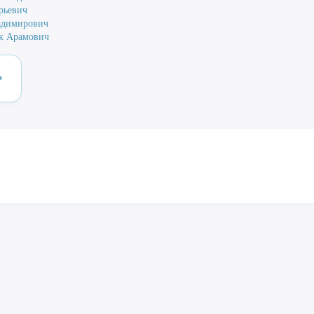
рьевич
адимирович
к Арамович