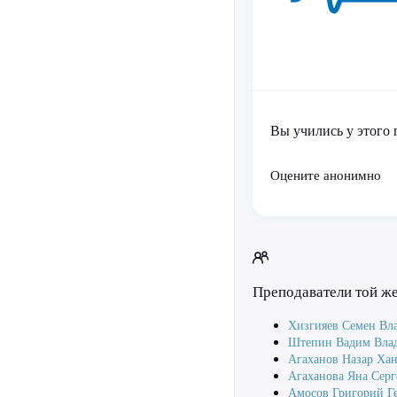
Вы учились у этого 
Оцените анонимно
Преподаватели той ж
Хизгияев Семен Вл
Штепин Вадим Вла
Агаханов Назар Ха
Агаханова Яна Серг
Амосов Григорий Г