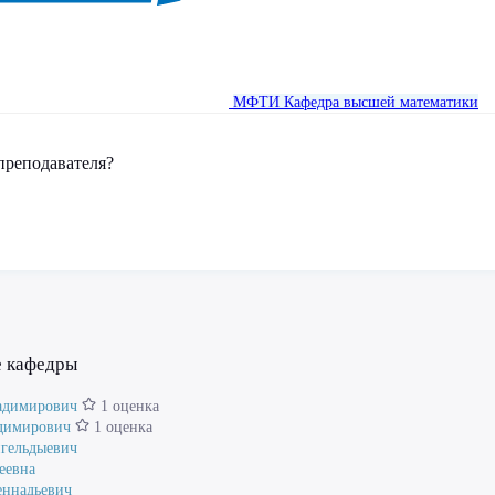
МФТИ
Кафедра высшей математики
преподавателя?
е кафедры
адимирович
1 оценка
димирович
1 оценка
нгельдыевич
еевна
еннадьевич