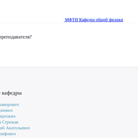
МФТИ
Кафедра общей физики
преподавателя?
е кафедры
шавирович
риевич
ертович
ч Стрижак
ий Анатольевич
Арифович