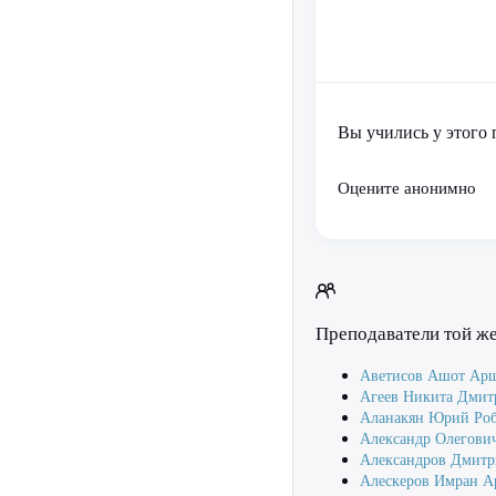
Вы учились у этого 
Оцените анонимно
Преподаватели той ж
Аветисов Ашот Ар
Агеев Никита Дмит
Аланакян Юрий Роб
Александр Олегови
Александров Дмитр
Алескеров Имран 