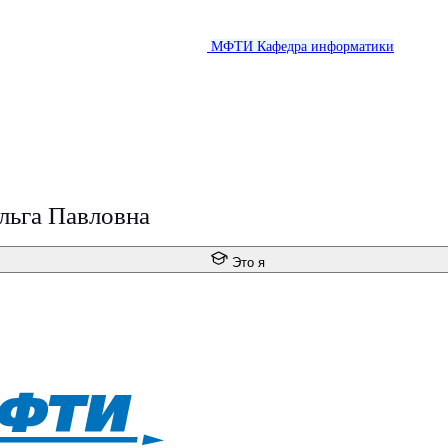
МФТИ
Кафедра информатики
льга Павловна
Это я