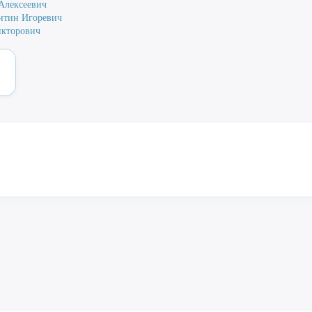
Алексеевич
нтин Игоревич
икторович