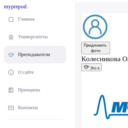
myprepod.
Главная
Университеты
Предложить
фото
Преподаватели
Колесникова О
Это я
О сайте
Принципы
Контакты