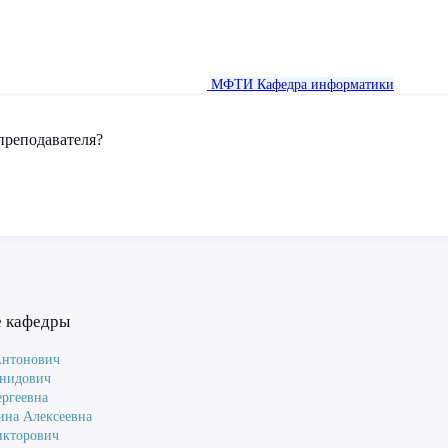
МФТИ
Кафедра информатики
преподавателя?
е кафедры
Антонович
онидович
ергеевна
ина Алексеевна
икторович