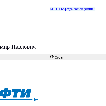
МФТИ
Кафедра общей физики
имир Павлович
Это я