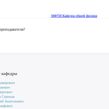
МФТИ
Кафедра общей физики
преподавателя?
е кафедры
шавирович
риевич
ертович
ч Стрижак
ий Анатольевич
Арифович