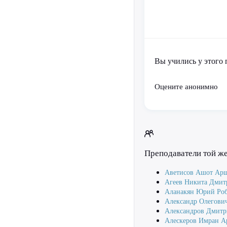
Вы учились у этого 
Оцените анонимно
Преподаватели той ж
Аветисов Ашот Ар
Агеев Никита Дмит
Аланакян Юрий Роб
Александр Олегови
Александров Дмитр
Алескеров Имран 