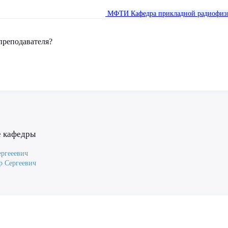
МФТИ
Кафедра прикладной радиофиз
преподавателя?
е кафедры
ергееевич
р Сергеевич