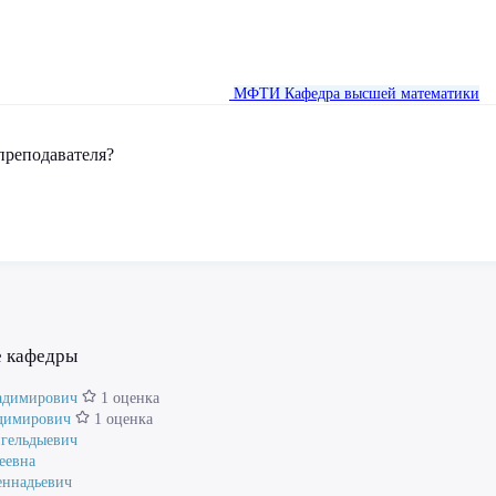
МФТИ
Кафедра высшей математики
преподавателя?
е кафедры
адимирович
1 оценка
димирович
1 оценка
нгельдыевич
еевна
еннадьевич