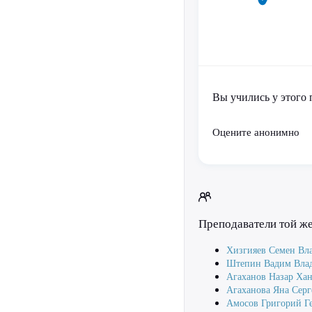
Вы учились у этого 
Оцените анонимно
Преподаватели той ж
Хизгияев Семен Вл
Штепин Вадим Вла
Агаханов Назар Ха
Агаханова Яна Серг
Амосов Григорий Г