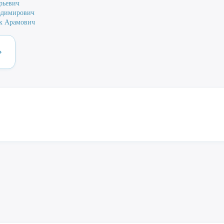
рьевич
адимирович
к Арамович