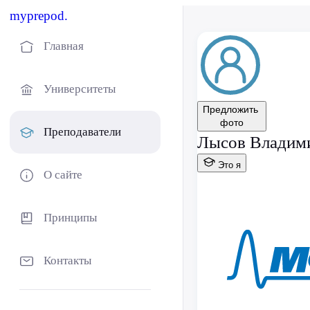
myprepod.
Главная
Университеты
Предложить
фото
Преподаватели
Лысов Владим
Это я
О сайте
Принципы
Контакты