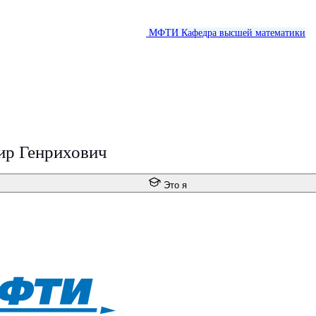
МФТИ
Кафедра высшей математики
ир Генрихович
Это я